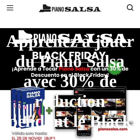
Apprenez à jouer
du Piano Salsa
avec 30% de
réduction
pendant le Black