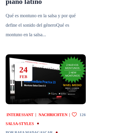
piano latino
Qué es montuno en la salsa y por qué
define el sonido del géneroQué es
montuno en la salsa...
24
FEB
INTERESSANT
NACHRICHTEN
126
SALSA-STYLES
POR
RAFA MADAGASCAR