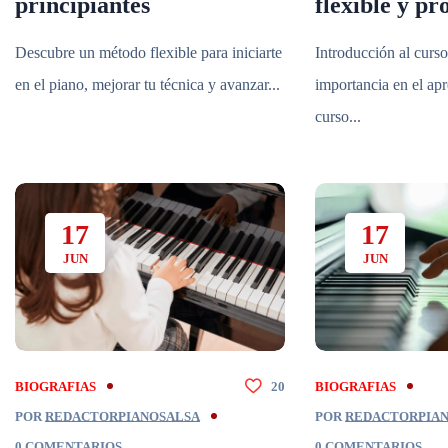
principiantes
flexible y pr
Descubre un método flexible para iniciarte
Introducción al curso
en el piano, mejorar tu técnica y avanzar...
importancia en el apr
curso...
17
17
JUN
JUN
BIOGRAFIAS
20
BIOGRAFIAS
POR
REDACTORPIANOSALSA
POR
REDACTORPIA
0 COMENTARIOS
0 COMENTARIOS