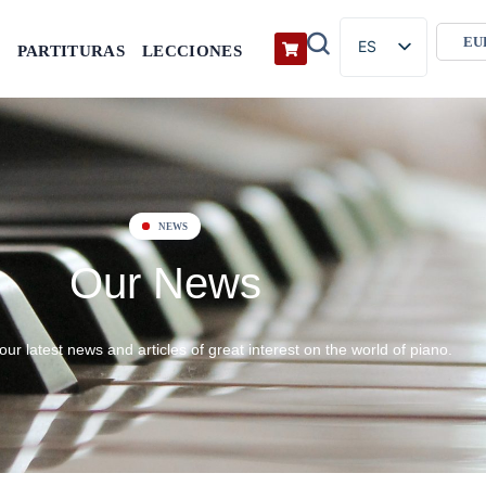
ES
PARTITURAS
LECCIONES
EN
FR
DE
NEWS
Our News
 our latest news and articles of great interest on the world of piano.