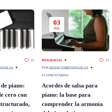
03
JUL
11
BIOGRAFIAS
15
NOSALSA
POR
REDACTORPIANOSALSA
0 COMENTARIOS
 de piano:
Acordes de salsa para
e cero con
piano: la base para
tructurado,
comprender la armonía