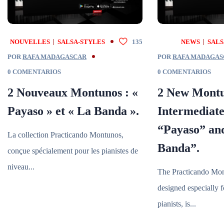
NOUVELLES
SALSA-STYLES
135
NEWS
SALS
POR
RAFA MADAGASCAR
POR
RAFA MADAGAS
0 COMENTARIOS
0 COMENTARIOS
2 Nouveaux Montunos : «
2 New Montu
Payaso » et « La Banda ».
Intermediate
“Payaso” an
La collection Practicando Montunos,
Banda”.
conçue spécialement pour les pianistes de
niveau...
The Practicando Mon
designed especially f
pianists, is...