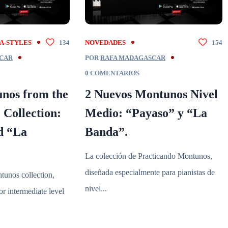
A-STYLES
134
NOVEDADES
154
CAR
POR
RAFA MADAGASCAR
0 COMENTARIOS
nos from the
2 Nuevos Montunos Nivel
 Collection:
Medio: “Payaso” y “La
d “La
Banda”.
La colección de Practicando Montunos,
diseñada especialmente para pianistas de
tunos collection,
nivel...
or intermediate level