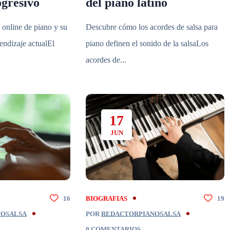
ogresivo
del piano latino
 online de piano y su
Descubre cómo los acordes de salsa para
endizaje actualEl
piano definen el sonido de la salsaLos
acordes de...
17
JUN
16
BIOGRAFIAS
19
NOSALSA
POR
REDACTORPIANOSALSA
0 COMENTARIOS